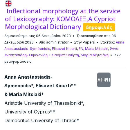
Inflectional morphology at the service
of Lexicography: KOMOΛΕΞ,A Cypriot
Morphological Dictionary
δημοφιλές
Δημοσιεύτηκε στις 06 Δεκεμβρίου 2023
Τροποποιήθεικε στις 06
Δεκεμβρίου 2023
Από
administrator
Στην
Papers
Ετικέτες:
Anna
Anastassiadis-Syméonidis
,
Elisavet Kiourti
,
EN
,
Maria Mitsiaki
,
Άννα
Αναστασιάδη-Συμεωνίδη
,
Ελισάβετ Κιούρτη
,
Μαρία Μητσιάκη
777
μεταφορτώσεις
Anna Anastassiadis-
ΛΉΨΗ
Symeonidis*, Elisavet Kiourti**
& Maria Mitsiaki*
Aristotle University of Thessaloniki*,
University of Cyprus**
Democritus University of Thrace*