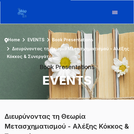
Home
EVENTS
Book Presentations
Διευρύνοντας τη Θεωρία Μετασχηματισμού - Αλέξης
Κόκκος & Συνεργάτες
Book Presentations
EVENTS
Διευρύνοντας τη Θεωρία
Μετασχηματισμού - Αλέξης Κόκκος &