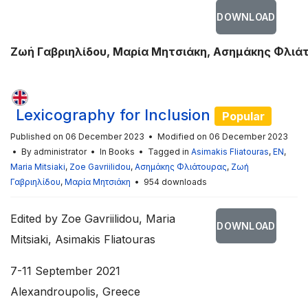
DOWNLOAD
Ζ
ω
ή
Γ
α
β
ρ
ι
η
λ
ί
δ
ο
υ
,
Μ
α
ρ
ί
α
Μ
η
τ
σ
ι
ά
κ
η
,
Α
σ
η
μ
ά
κ
η
ς
Φ
λ
ι
ά
Lexicography for Inclusion
Popular
Published on 06 December 2023
Modified on 06 December 2023
By
administrator
In
Books
Tagged in
Asimakis Fliatouras
,
EN
,
Maria Mitsiaki
,
Zoe Gavriilidou
,
Ασημάκης Φλιάτουρας
,
Ζωή
Γαβριηλίδου
,
Μαρία Μητσιάκη
954 downloads
Edited by Zoe Gavriilidou, Maria
DOWNLOAD
Mitsiaki, Asimakis Fliatouras
7-11 September 2021
Alexandroupolis, Greece