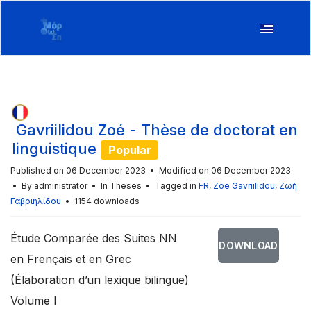
Gavriilidou Zoé - Thèse de doctorat en
linguistique
Popular
Published on 06 December 2023
Modified on 06 December 2023
By
administrator
In
Theses
Tagged in
FR
,
Zoe Gavriilidou
,
Ζωή
Γαβριηλίδου
1154 downloads
Étude Comparée des Suites NN
DOWNLOAD
en Frençais et en Grec
(Élaboration d’un lexique bilingue)
Volume I