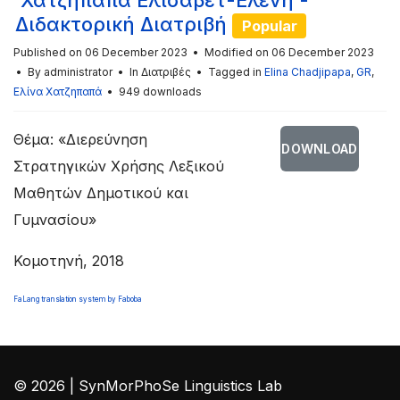
Χατζηπαπά Ελισάβετ-Ελένη -
Διδακτορική Διατριβή
Popular
Published on 06 December 2023
Modified on 06 December 2023
By
administrator
In
Διατριβές
Tagged in
Elina Chadjipapa
,
GR
,
Ελίνα Χατζηπαπά
949 downloads
Θέμα: «Διερεύνηση
DOWNLOAD
Στρατηγικών Χρήσης Λεξικού
Μαθητών Δημοτικού και
Γυμνασίου»
Κομοτηνή, 2018
FaLang translation system by Faboba
© 2026 | SynMorPhoSe Linguistics Lab