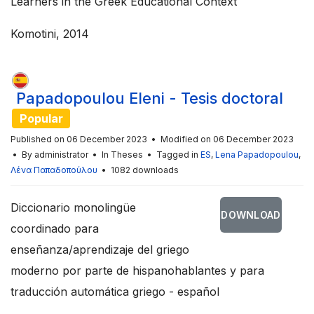
Learners in the Greek Educational Context
Komotini, 2014
Papadopoulou Eleni - Tesis doctoral
Popular
Published on 06 December 2023
Modified on 06 December 2023
By
administrator
In
Theses
Tagged in
ES
,
Lena Papadopoulou
,
Λένα Παπαδοπούλου
1082 downloads
Diccionario monolingüe
DOWNLOAD
coordinado para
enseñanza/aprendizaje del griego
moderno por parte de hispanohablantes y para
traducción automática griego - español