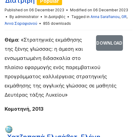
Διατριβή
Popular
Published on 06 December 2023
Modified on 06 December 2023
By
administrator
In
Διατριβές
Tagged in
Anna Sarafianou
,
GR
,
Άννα Σαραφιανού
855 downloads
Θέμα
: «Στρατηγικές εκμάθησης
DOWNLOAD
της ξένης γλώσσας: η άμεση και
ενσωματωμένη διδασκαλία στο
πλαίσιο εφαρμογής ενός παρεμβατικού
προγράμματος καλλιέργειας στρατηγικής
εκμάθησης της αγγλικής γλώσσας σε μαθητές
Δευτέρας τάξης Λυκείου»
Κομοτηνή, 2013