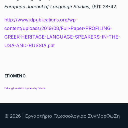
European Journal of Language Studies
, (6)1: 28-42.
http://www.idpublications.org/wp-
content/uploads/2019/08/Full-Paper-PROFILING-
GREEK-HERITAGE-LANGUAGE-SPEAKERS-IN-THE-
USA-AND-RUSSIA.pdf
ΕΠΌΜΕΝΟ ΆΡΘΡΟ: ΠΡΌΣΒΑΣΗ ΣΤΟ GHLC
ΕΠΌΜΕΝΟ
FaLang translation system by Faboba
© 2026 | Εργαστήριο Γλωσσολογίας ΣυνΜορΦωΣη