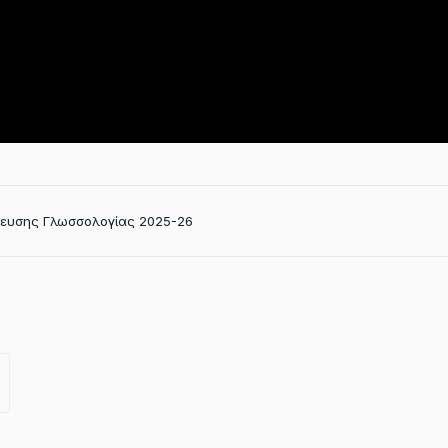
ίκευσης Γλωσσολογίας 2025-26
6: ΠΑΤΡΊΣΙΑ ΚΟΡΟΜΒΌΚΗ