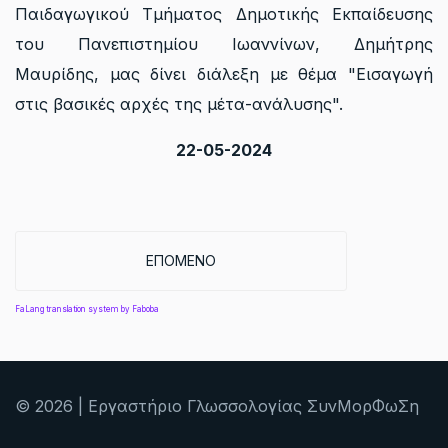
Παιδαγωγικού Τμήματος Δημοτικής Εκπαίδευσης
του Πανεπιστημίου Ιωαννίνων, Δημήτρης
Μαυρίδης, μας δίνει διάλεξη με θέμα "Εισαγωγή
στις βασικές αρχές της μέτα-ανάλυσης".
22-05-2024
ΕΠΌΜΕΝΟ ΆΡΘΡΟ: 4. BRIAN D. JOSEPH - "
ΕΠΌΜΕΝΟ
FaLang translation system by Faboba
© 2026 | Εργαστήριο Γλωσσολογίας ΣυνΜορΦωΣη