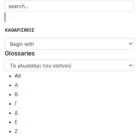
Glossaries
All
Α
Β
Γ
Δ
Ε
Ζ