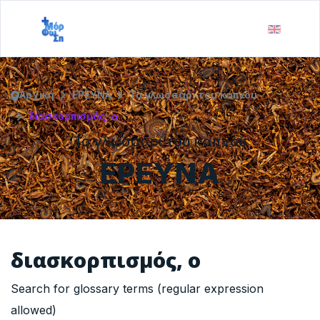
Αρχική
ΕΡΕΥΝΑ
Το γλωσσάρι του καπνού
διασκορπισμός, ο
Το γλωσσάρι του καπνού
ΕΡΕΥΝΑ
διασκορπισμός, ο
Search for glossary terms (regular expression
allowed)