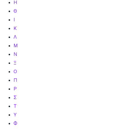
Η
Θ
Ι
Κ
Λ
Μ
Ν
Ξ
Ο
Π
Ρ
Σ
Τ
Υ
Φ