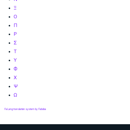
Ξ
Ο
Π
Ρ
Σ
Τ
Υ
Φ
Χ
Ψ
Ω
FaLang translation system by Faboba