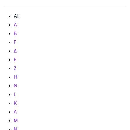
All
Α
Β
Γ
Δ
Ε
Ζ
Η
Θ
Ι
Κ
Λ
Μ
Ν