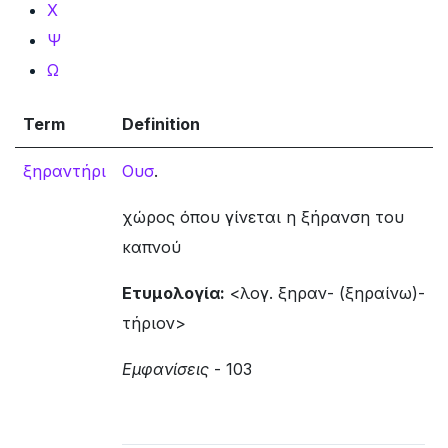
Χ
Ψ
Ω
Term
Definition
ξηραντήρι
Ουσ
.
χώρος όπου γίνεται η ξήρανση του
καπνού
Ετυμολογία:
<λογ. ξηραν- (ξηραίνω)-
τήριον>
Εμφανίσεις
- 103