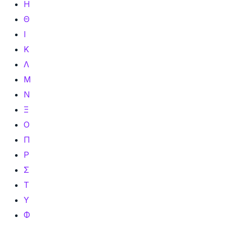
Η
Θ
Ι
Κ
Λ
Μ
Ν
Ξ
Ο
Π
Ρ
Σ
Τ
Υ
Φ