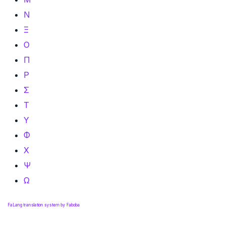
Ν
Ξ
Ο
Π
Ρ
Σ
Τ
Υ
Φ
Χ
Ψ
Ω
FaLang translation system by Faboba