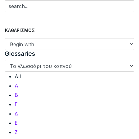
Glossaries
All
Α
Β
Γ
Δ
Ε
Ζ