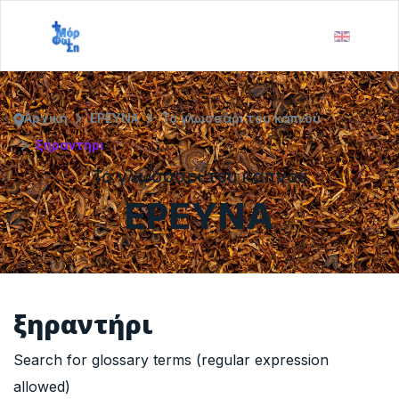
Αρχική
ΕΡΕΥΝΑ
Το γλωσσάρι του καπνού
ξηραντήρι
Το γλωσσάρι του καπνού
ΕΡΕΥΝΑ
ξηραντήρι
Search for glossary terms (regular expression
allowed)