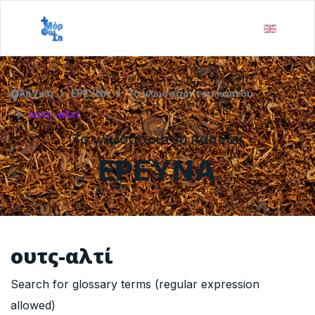
Αρχική
ΕΡΕΥΝΑ
Το γλωσσάρι του καπνού
ουτς-αλτί
Το γλωσσάρι του καπνού
ΕΡΕΥΝΑ
ουτς-αλτί
Search for glossary terms (regular expression
allowed)