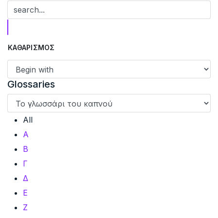
Glossaries
All
Α
Β
Γ
Δ
Ε
Ζ