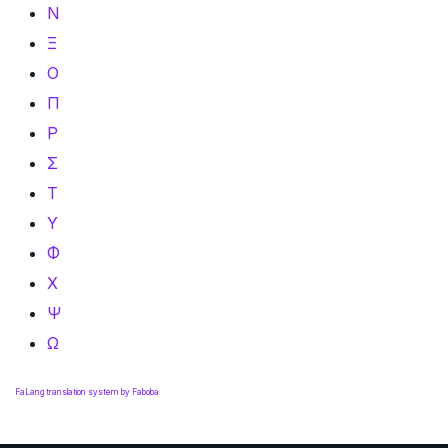
Ν
Ξ
Ο
Π
Ρ
Σ
Τ
Υ
Φ
Χ
Ψ
Ω
FaLang translation system by Faboba