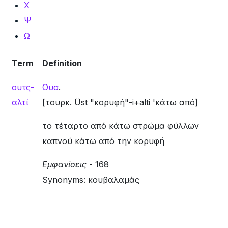
Χ
Ψ
Ω
Term
Definition
ουτς-
Ουσ
.
αλτί
[τουρκ. Üst "κορυφή"-i+alti 'κάτω από]
το τέταρτο από κάτω στρώμα φύλλων
καπνού κάτω από την κορυφή
Εμφανίσεις
- 168
Synonyms: κουβαλαμάς