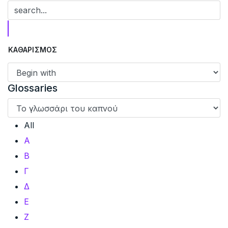
Glossaries
All
Α
Β
Γ
Δ
Ε
Ζ