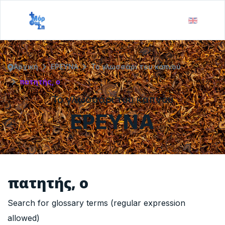
Αρχική
ΕΡΕΥΝΑ
Το γλωσσάρι του καπνού
πατητής, ο
Το γλωσσάρι του καπνού
ΕΡΕΥΝΑ
πατητής, ο
Search for glossary terms (regular expression
allowed)