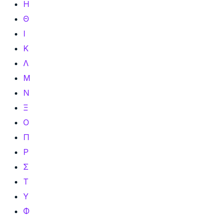
Η
Θ
Ι
Κ
Λ
Μ
Ν
Ξ
Ο
Π
Ρ
Σ
Τ
Υ
Φ