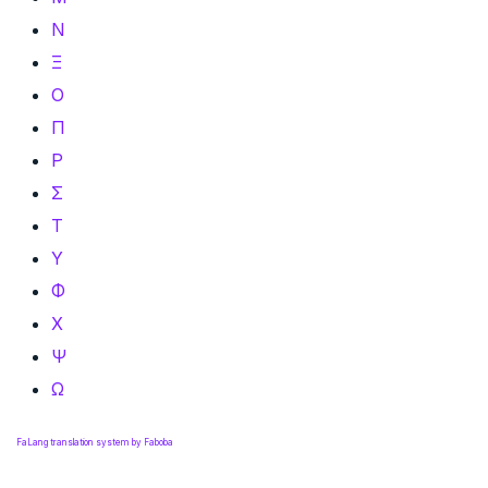
Ν
Ξ
Ο
Π
Ρ
Σ
Τ
Υ
Φ
Χ
Ψ
Ω
FaLang translation system by Faboba