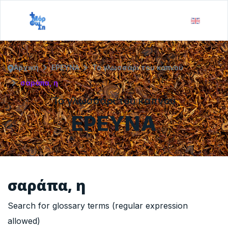
Αρχική
ΕΡΕΥΝΑ
Το γλωσσάρι του καπνού
σαράπα, η
Το γλωσσάρι του καπνού
ΕΡΕΥΝΑ
σαράπα, η
Search for glossary terms (regular expression
allowed)