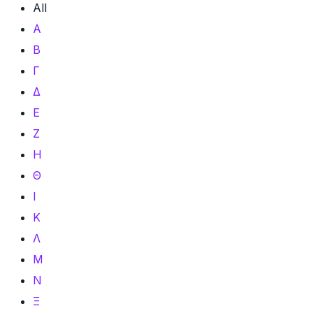
All
Α
Β
Γ
Δ
Ε
Ζ
Η
Θ
Ι
Κ
Λ
Μ
Ν
Ξ