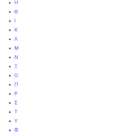
Η
Θ
Ι
Κ
Λ
Μ
Ν
Ξ
Ο
Π
Ρ
Σ
Τ
Υ
Φ