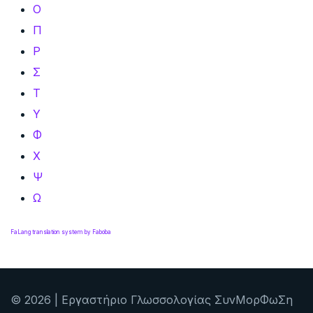
Ο
Π
Ρ
Σ
Τ
Υ
Φ
Χ
Ψ
Ω
FaLang translation system by Faboba
© 2026 | Εργαστήριο Γλωσσολογίας ΣυνΜορΦωΣη