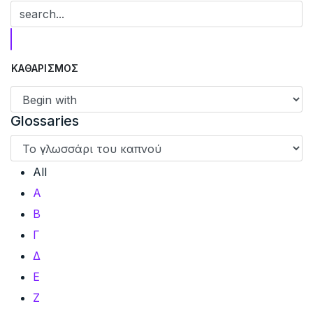
Glossaries
All
Α
Β
Γ
Δ
Ε
Ζ