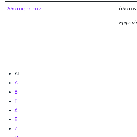
Άδυτος -η -ον
άδυτον
Εμφανί
All
Α
Β
Γ
Δ
Ε
Ζ