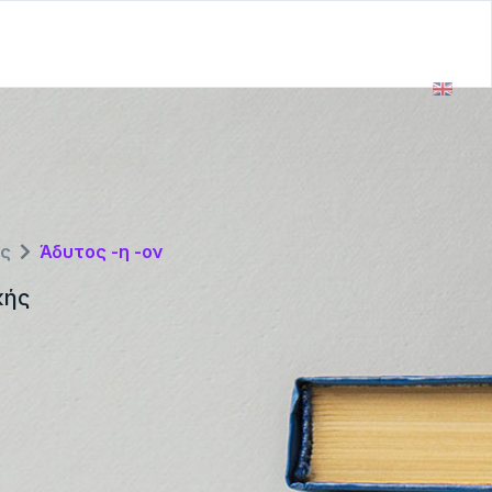
ής
Άδυτος -η -ον
κής