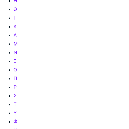
Η
Θ
Ι
Κ
Λ
Μ
Ν
Ξ
Ο
Π
Ρ
Σ
Τ
Υ
Φ