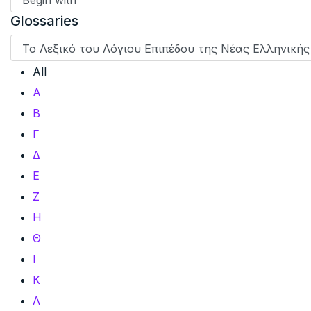
Glossaries
All
Α
Β
Γ
Δ
Ε
Ζ
Η
Θ
Ι
Κ
Λ