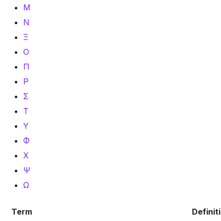
Μ
Ν
Ξ
Ο
Π
Ρ
Σ
Τ
Υ
Φ
Χ
Ψ
Ω
Term
Definit