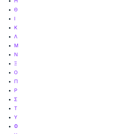
Η
Θ
Ι
Κ
Λ
Μ
Ν
Ξ
Ο
Π
Ρ
Σ
Τ
Υ
Φ