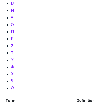
Μ
Ν
Ξ
Ο
Π
Ρ
Σ
Τ
Υ
Φ
Χ
Ψ
Ω
Term
Definition