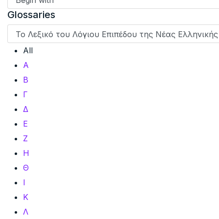
Glossaries
All
Α
Β
Γ
Δ
Ε
Ζ
Η
Θ
Ι
Κ
Λ