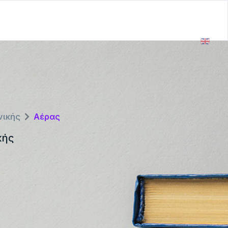
νικής
Αέρας
κής