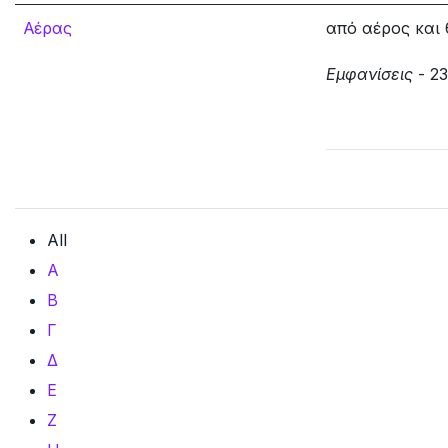
Αέρας
από αέρος και
Εμφανίσεις
- 2
All
Α
Β
Γ
Δ
Ε
Ζ