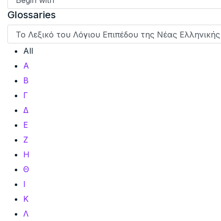
Glossaries
All
Α
Β
Γ
Δ
Ε
Ζ
Η
Θ
Ι
Κ
Λ