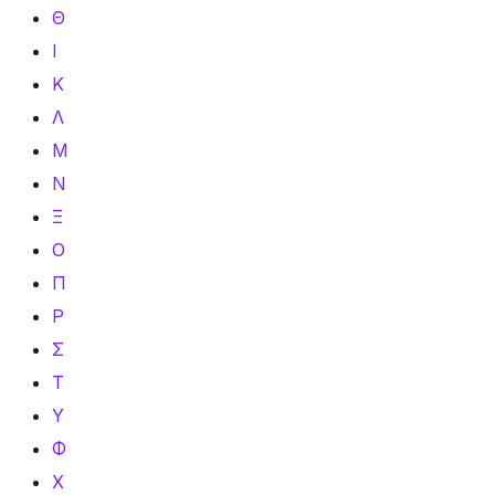
Θ
Ι
Κ
Λ
Μ
Ν
Ξ
Ο
Π
Ρ
Σ
Τ
Υ
Φ
Χ