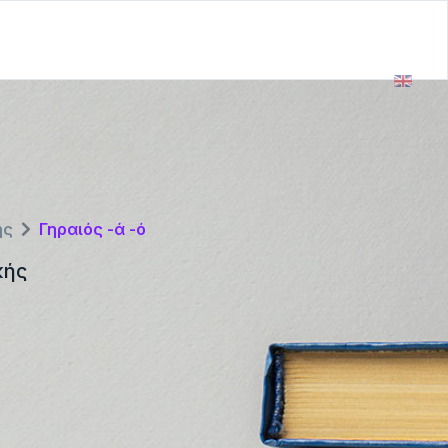
ής
Γηραιός -ά -ό
κής