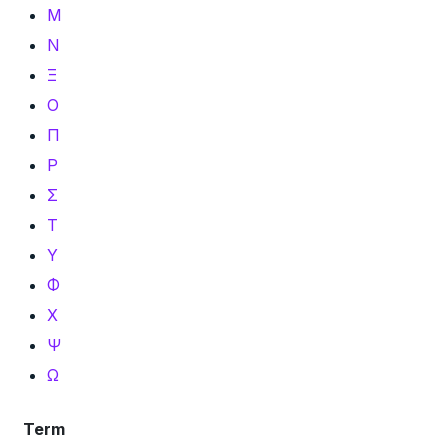
Μ
Ν
Ξ
Ο
Π
Ρ
Σ
Τ
Υ
Φ
Χ
Ψ
Ω
Term