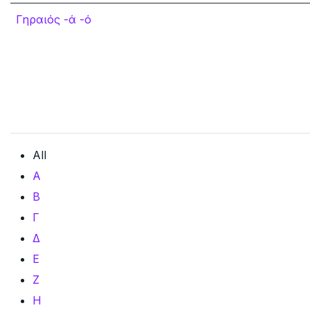
Γηραιός -ά -ό
All
Α
Β
Γ
Δ
Ε
Ζ
Η