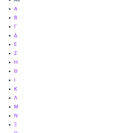
Α
Β
Γ
Δ
Ε
Ζ
Η
Θ
Ι
Κ
Λ
Μ
Ν
Ξ