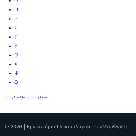
Ο
Π
Ρ
Σ
Τ
Υ
Φ
Χ
Ψ
Ω
FaLang translation system by Faboba
© 2026 | Εργαστήριο Γλωσσολογίας ΣυνΜορΦωΣη