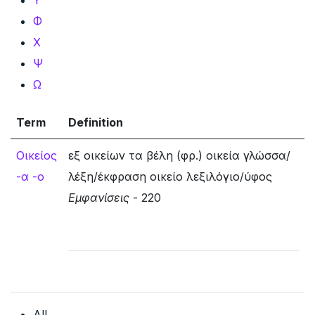
Φ
Χ
Ψ
Ω
Term
Definition
Οικείος
εξ οικείων τα βέλη (φρ.) οικεία γλώσσα/
-α -ο
λέξη/έκφραση οικείο λεξιλόγιο/ύφος
Εμφανίσεις
- 220
All