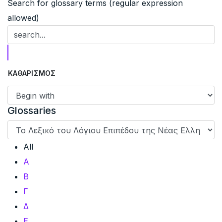
Search for glossary terms (regular expression
allowed)
Glossaries
All
Α
Β
Γ
Δ
Ε