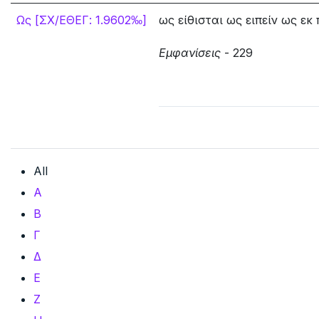
Ως [ΣΧ/ΕΘΕΓ: 1.9602‰]
ως είθισται ως ειπείν ως ε
Εμφανίσεις
- 229
All
Α
Β
Γ
Δ
Ε
Ζ