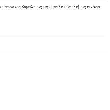
πλείστον ως ώφειλε ως μη ώφειλε (ώφελε) ως εικάσαι