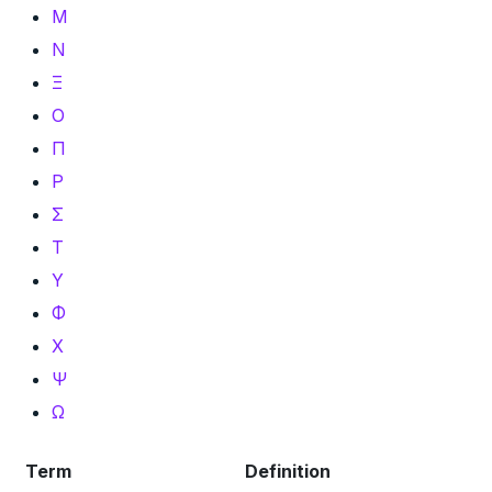
Μ
Ν
Ξ
Ο
Π
Ρ
Σ
Τ
Υ
Φ
Χ
Ψ
Ω
Term
Definition