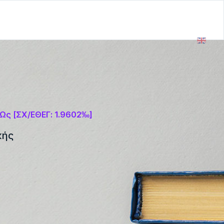
Ως [ΣΧ/ΕΘΕΓ: 1.9602‰]
κής