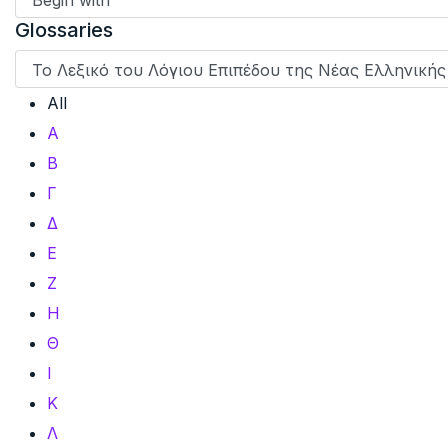
Glossaries
All
Α
Β
Γ
Δ
Ε
Ζ
Η
Θ
Ι
Κ
Λ