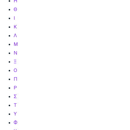
Η
Θ
Ι
Κ
Λ
Μ
Ν
Ξ
Ο
Π
Ρ
Σ
Τ
Υ
Φ