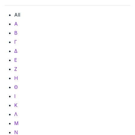
All
Α
Β
Γ
Δ
Ε
Ζ
Η
Θ
Ι
Κ
Λ
Μ
Ν