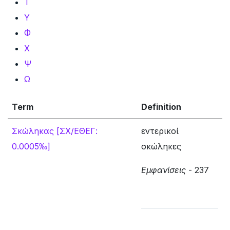
Τ
Υ
Φ
Χ
Ψ
Ω
Term
Definition
Σκώληκας [ΣΧ/ΕΘΕΓ:
εντερικοί
0.0005‰]
σκώληκες
Εμφανίσεις
- 237