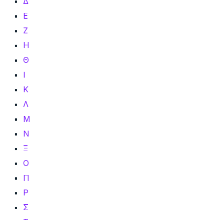
Δ
Ε
Ζ
Η
Θ
Ι
Κ
Λ
Μ
Ν
Ξ
Ο
Π
Ρ
Σ