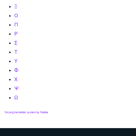
Ξ
Ο
Π
Ρ
Σ
Τ
Υ
Φ
Χ
Ψ
Ω
FaLang translation system by Faboba