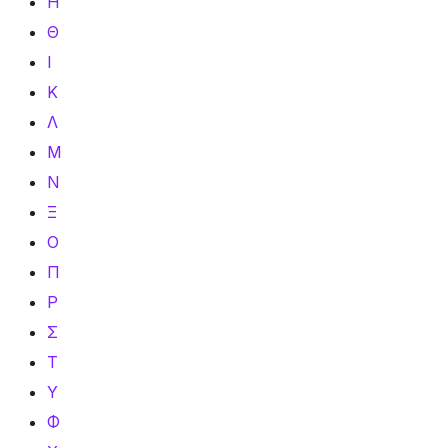
Η
Θ
Ι
Κ
Λ
Μ
Ν
Ξ
Ο
Π
Ρ
Σ
Τ
Υ
Φ