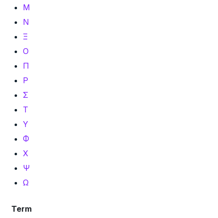
Μ
Ν
Ξ
Ο
Π
Ρ
Σ
Τ
Υ
Φ
Χ
Ψ
Ω
Term