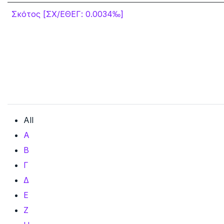
Σκότος [ΣΧ/ΕΘΕΓ: 0.0034‰]
All
Α
Β
Γ
Δ
Ε
Ζ