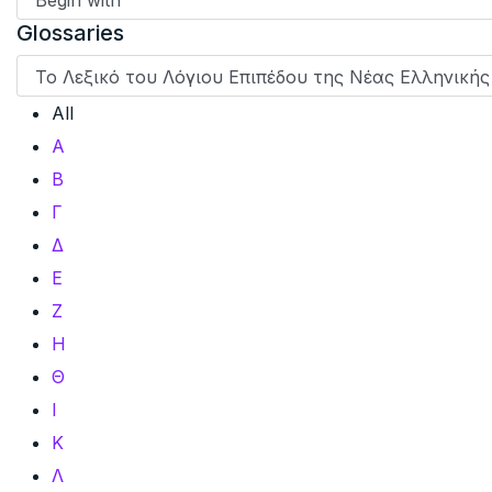
Glossaries
All
Α
Β
Γ
Δ
Ε
Ζ
Η
Θ
Ι
Κ
Λ