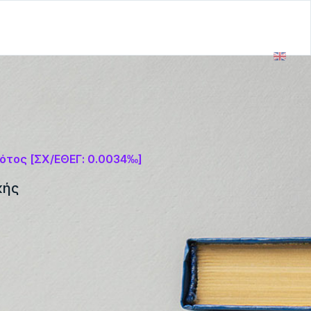
ότος [ΣΧ/ΕΘΕΓ: 0.0034‰]
κής