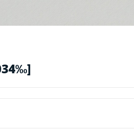
034‰]