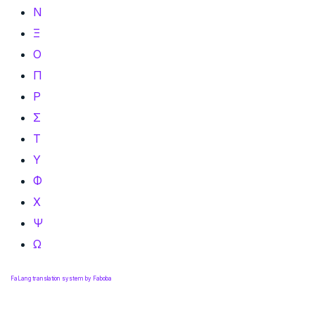
Ν
Ξ
Ο
Π
Ρ
Σ
Τ
Υ
Φ
Χ
Ψ
Ω
FaLang translation system by Faboba