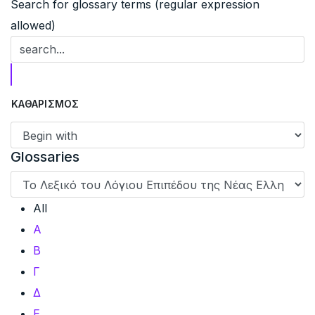
Search for glossary terms (regular expression
allowed)
Glossaries
All
Α
Β
Γ
Δ
Ε