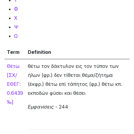
Φ
Χ
Ψ
Ω
Term
Definition
Θέτω
θέτω τον δάκτυλον εις τον τύπον των
[ΣΧ/
ήλων (φρ.) δεν τίθεται θέμα/ζήτημα
ΕΘΕΓ:
(έκφρ.) θέτω επί τάπητος (φρ.) θέτω κπ.
0.6439
εκποδών φύσει και θέσει
‰]
Εμφανίσεις
- 244