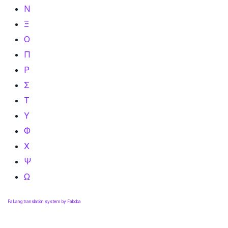
Ν
Ξ
Ο
Π
Ρ
Σ
Τ
Υ
Φ
Χ
Ψ
Ω
FaLang translation system by Faboba