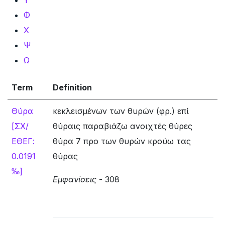
Φ
Χ
Ψ
Ω
Term
Definition
Θύρα
κεκλεισμένων των θυρών (φρ.) επί
[ΣΧ/
θύραις παραβιάζω ανοιχτές θύρες
ΕΘΕΓ:
θύρα 7 προ των θυρών κρούω τας
0.0191
θύρας
‰]
Εμφανίσεις
- 308