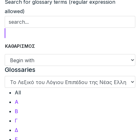
Search for glossary terms (regular expression
allowed)
Glossaries
All
Α
Β
Γ
Δ
Ε