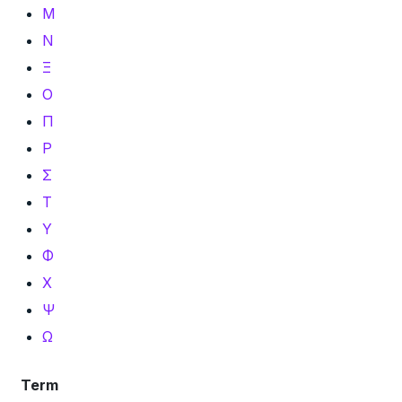
Μ
Ν
Ξ
Ο
Π
Ρ
Σ
Τ
Υ
Φ
Χ
Ψ
Ω
Term