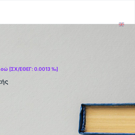
οώ [ΣΧ/ΕΘΕΓ: 0.0013 ‰]
κής