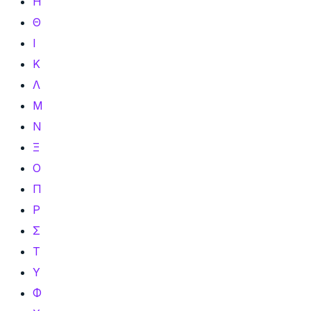
Η
Θ
Ι
Κ
Λ
Μ
Ν
Ξ
Ο
Π
Ρ
Σ
Τ
Υ
Φ