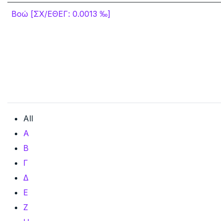
Βοώ [ΣΧ/ΕΘΕΓ: 0.0013 ‰]
All
Α
Β
Γ
Δ
Ε
Ζ