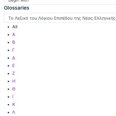
Glossaries
All
Α
Β
Γ
Δ
Ε
Ζ
Η
Θ
Ι
Κ
Λ