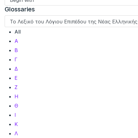
Glossaries
All
Α
Β
Γ
Δ
Ε
Ζ
Η
Θ
Ι
Κ
Λ