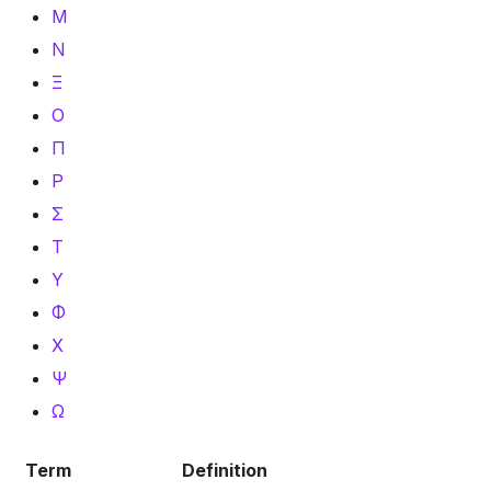
Μ
Ν
Ξ
Ο
Π
Ρ
Σ
Τ
Υ
Φ
Χ
Ψ
Ω
Term
Definition