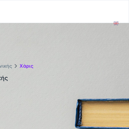
νικής
Χάρις
κής