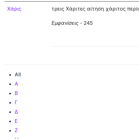
Χάρις
τρεις Χάριτες αίτηση χάριτος περ
Εμφανίσεις
- 245
All
Α
Β
Γ
Δ
Ε
Ζ