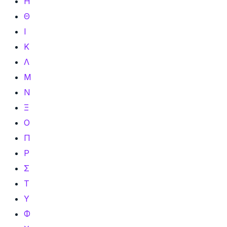
Η
Θ
Ι
Κ
Λ
Μ
Ν
Ξ
Ο
Π
Ρ
Σ
Τ
Υ
Φ