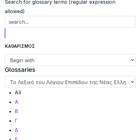
Search for glossary terms (regular expression
allowed)
Glossaries
All
Α
Β
Γ
Δ
Ε