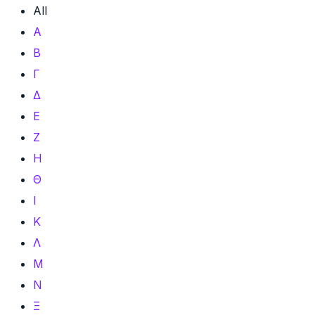
All
Α
Β
Γ
Δ
Ε
Ζ
Η
Θ
Ι
Κ
Λ
Μ
Ν
Ξ