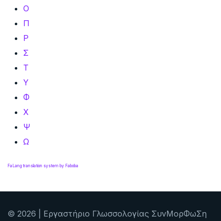
Ο
Π
Ρ
Σ
Τ
Υ
Φ
Χ
Ψ
Ω
FaLang translation system by Faboba
© 2026 | Εργαστήριο Γλωσσολογίας ΣυνΜορΦωΣη