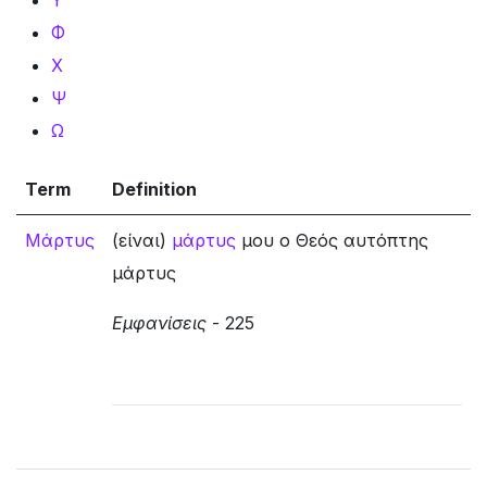
Φ
Χ
Ψ
Ω
Term
Definition
Μάρτυς
(είναι)
μάρτυς
μου ο Θεός αυτόπτης
μάρτυς
Εμφανίσεις
- 225