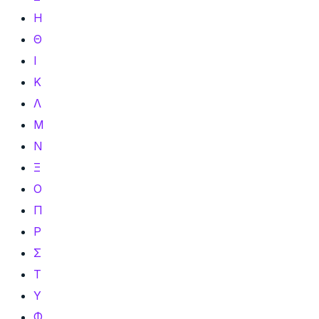
Η
Θ
Ι
Κ
Λ
Μ
Ν
Ξ
Ο
Π
Ρ
Σ
Τ
Υ
Φ