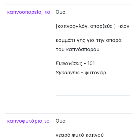
καπνοσπορείο, το
Ουσ.
[καπνός+λόγ. σπορ(εύς ) -είον
κομμάτι γης για την σπορά
του καπνόσπορου
Εμφανίσεις
- 101
Synonyms
- φυτονάρ
καπνοφυτάριο το
Ουσ.
νεαρό φυτό καπνού