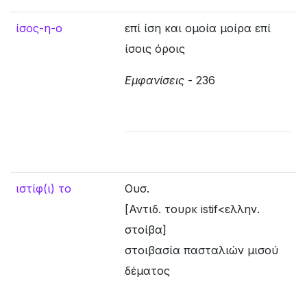
ίσος-η-ο
επί ίση και ομοία μοίρα επί
ίσοις όροις
Εμφανίσεις
- 236
ιστίφ(ι) το
Ουσ.
[Αντιδ. τουρκ istif<ελλην.
στοίβα]
στοιβασία πασταλιών μισού
δέματος