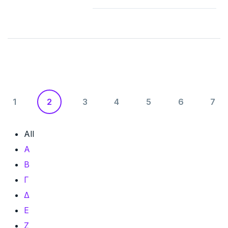
1
2
3
4
5
6
7
All
Α
Β
Γ
Δ
Ε
Ζ