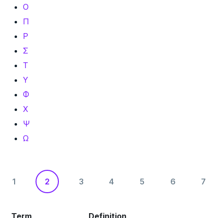
Ο
Π
Ρ
Σ
Τ
Υ
Φ
Χ
Ψ
Ω
1
2
3
4
5
6
7
Term
Definition