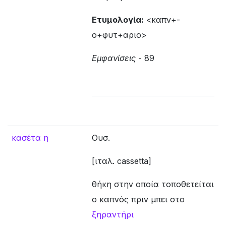
Ετυμολογία:
<καπν+-
ο+φυτ+αριο>
Εμφανίσεις
- 89
κασέτα η
Ουσ.
[ιταλ. cassetta]
θήκη στην οποία τοποθετείται
ο καπνός πριν μπει στο
ξηραντήρι