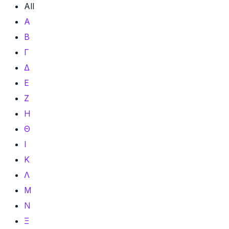
All
Α
Β
Γ
Δ
Ε
Ζ
Η
Θ
Ι
Κ
Λ
Μ
Ν
Ξ